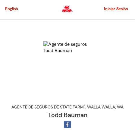
Pasar
al
English
Iniciar Sesión
contenido
principal
Comienzo
del
contenido
principal
®
AGENTE DE SEGUROS DE STATE FARM
,
WALLA WALLA
, WA
Todd Bauman