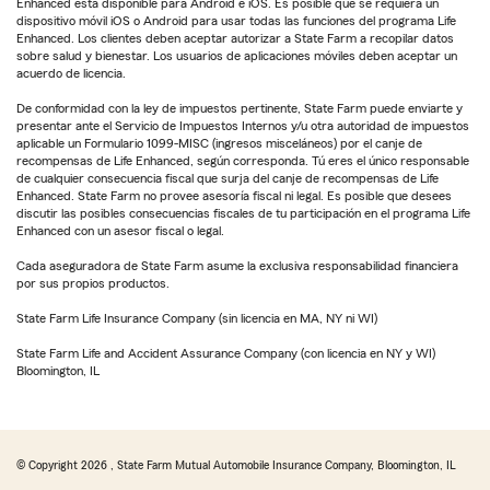
Enhanced está disponible para Android e iOS. Es posible que se requiera un
dispositivo móvil iOS o Android para usar todas las funciones del programa Life
Enhanced. Los clientes deben aceptar autorizar a State Farm a recopilar datos
sobre salud y bienestar. Los usuarios de aplicaciones móviles deben aceptar un
acuerdo de licencia.
De conformidad con la ley de impuestos pertinente, State Farm puede enviarte y
presentar ante el Servicio de Impuestos Internos y/u otra autoridad de impuestos
aplicable un Formulario 1099-MISC (ingresos misceláneos) por el canje de
recompensas de Life Enhanced, según corresponda. Tú eres el único responsable
de cualquier consecuencia fiscal que surja del canje de recompensas de Life
Enhanced. State Farm no provee asesoría fiscal ni legal. Es posible que desees
discutir las posibles consecuencias fiscales de tu participación en el programa Life
Enhanced con un asesor fiscal o legal.
Cada aseguradora de State Farm asume la exclusiva responsabilidad financiera
por sus propios productos.
State Farm Life Insurance Company (sin licencia en MA, NY ni WI)
State Farm Life and Accident Assurance Company (con licencia en NY y WI)
Bloomington, IL
© Copyright
2026
, State Farm Mutual Automobile Insurance Company, Bloomington, IL