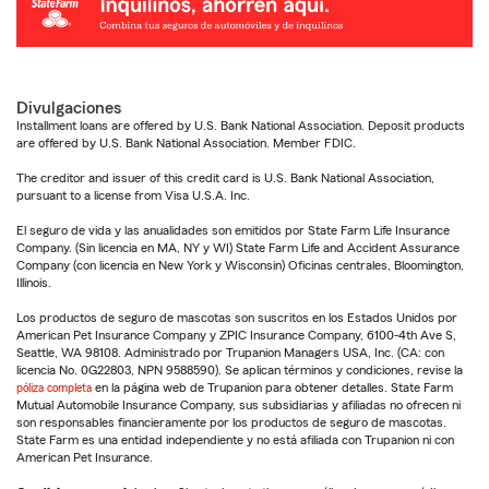
Divulgaciones
Installment loans are offered by U.S. Bank National Association. Deposit products
are offered by U.S. Bank National Association. Member FDIC.
The creditor and issuer of this credit card is U.S. Bank National Association,
pursuant to a license from Visa U.S.A. Inc.
El seguro de vida y las anualidades son emitidos por State Farm Life Insurance
Company. (Sin licencia en MA, NY y WI) State Farm Life and Accident Assurance
Company (con licencia en New York y Wisconsin) Oficinas centrales, Bloomington,
Illinois.
Los productos de seguro de mascotas son suscritos en los Estados Unidos por
American Pet Insurance Company y ZPIC Insurance Company, 6100-4th Ave S,
Seattle, WA 98108. Administrado por Trupanion Managers USA, Inc. (CA: con
licencia No. 0G22803, NPN 9588590). Se aplican términos y condiciones, revise la
póliza completa
en la página web de Trupanion para obtener detalles. State Farm
Mutual Automobile Insurance Company, sus subsidiarias y afiliadas no ofrecen ni
son responsables financieramente por los productos de seguro de mascotas.
State Farm es una entidad independiente y no está afiliada con Trupanion ni con
American Pet Insurance.