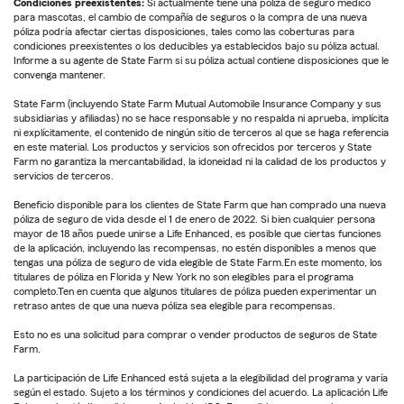
Condiciones preexistentes:
Si actualmente tiene una póliza de seguro médico
para mascotas, el cambio de compañía de seguros o la compra de una nueva
póliza podría afectar ciertas disposiciones, tales como las coberturas para
condiciones preexistentes o los deducibles ya establecidos bajo su póliza actual.
Informe a su agente de State Farm si su póliza actual contiene disposiciones que le
convenga mantener.
State Farm (incluyendo State Farm Mutual Automobile Insurance Company y sus
subsidiarias y afiliadas) no se hace responsable y no respalda ni aprueba, implícita
ni explícitamente, el contenido de ningún sitio de terceros al que se haga referencia
en este material. Los productos y servicios son ofrecidos por terceros y State
Farm no garantiza la mercantabilidad, la idoneidad ni la calidad de los productos y
servicios de terceros.
Beneficio disponible para los clientes de State Farm que han comprado una nueva
póliza de seguro de vida desde el 1 de enero de 2022. Si bien cualquier persona
mayor de 18 años puede unirse a Life Enhanced, es posible que ciertas funciones
de la aplicación, incluyendo las recompensas, no estén disponibles a menos que
tengas una póliza de seguro de vida elegible de State Farm.En este momento, los
titulares de póliza en Florida y New York no son elegibles para el programa
completo.Ten en cuenta que algunos titulares de póliza pueden experimentar un
retraso antes de que una nueva póliza sea elegible para recompensas.
Esto no es una solicitud para comprar o vender productos de seguros de State
Farm.
La participación de Life Enhanced está sujeta a la elegibilidad del programa y varía
según el estado. Sujeto a los términos y condiciones del acuerdo. La aplicación Life