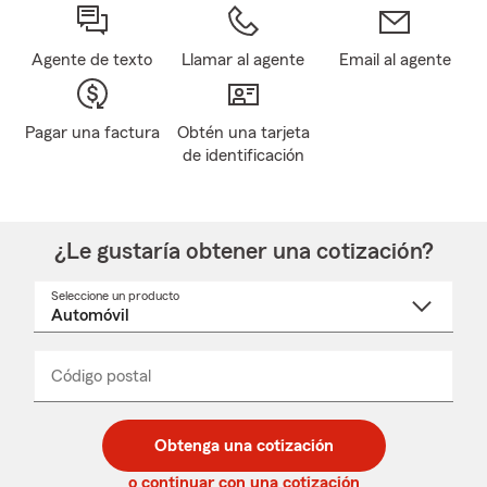
Agente de texto
Llamar al agente
Email al agente
Pagar una factura
Obtén una tarjeta
de identificación
¿Le gustaría obtener una cotización?
Seleccione un producto
Seleccione
un
nombre
de
producto
del
Código postal
Ingresa
Ingresa
_____
menú
un
un
desplegable
código
código
postal
postal
Obtenga una cotización
de
de
5
5
o continuar con una cotización